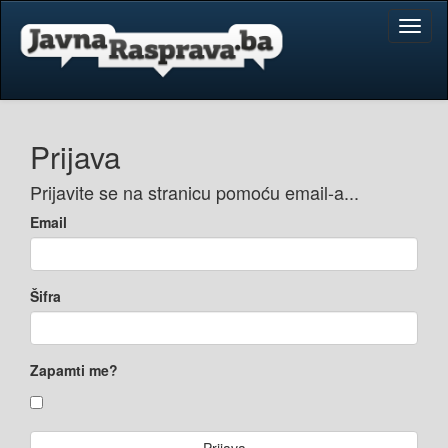
Toggl
naviga
Prijava
Prijavite se na stranicu pomoću email-a...
Email
Šifra
Zapamti me?