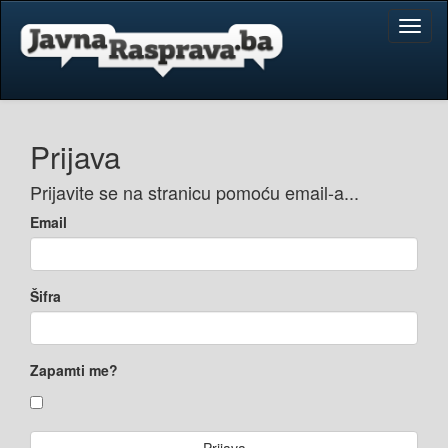
Toggl
naviga
Prijava
Prijavite se na stranicu pomoću email-a...
Email
Šifra
Zapamti me?