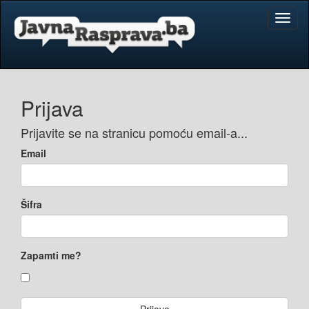
Toggl
naviga
Prijava
Prijavite se na stranicu pomoću email-a...
Email
Šifra
Zapamti me?