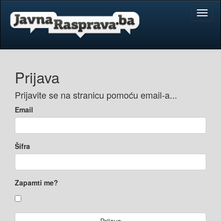
Toggl
naviga
Prijava
Prijavite se na stranicu pomoću email-a...
Email
Šifra
Zapamti me?