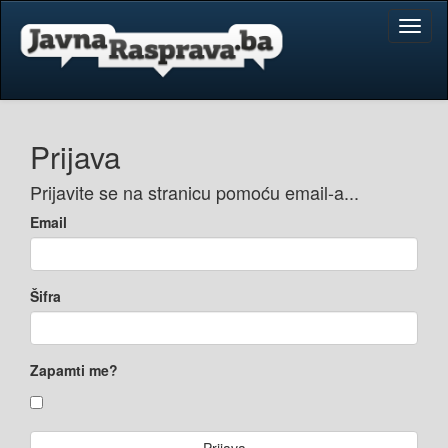
Toggl
naviga
Prijava
Prijavite se na stranicu pomoću email-a...
Email
Šifra
Zapamti me?