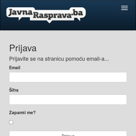
Toggl
naviga
Prijava
Prijavite se na stranicu pomoću email-a...
Email
Šifra
Zapamti me?