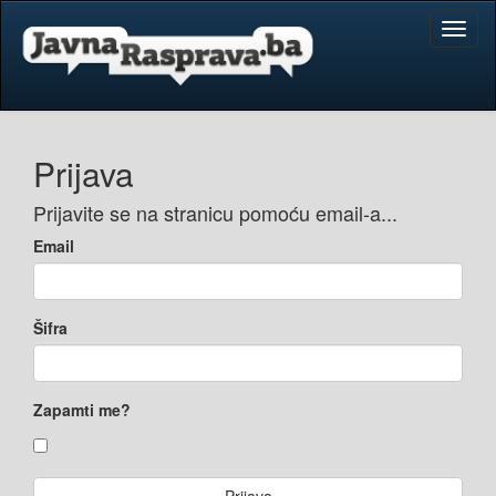
Toggl
naviga
Prijava
Prijavite se na stranicu pomoću email-a...
Email
Šifra
Zapamti me?