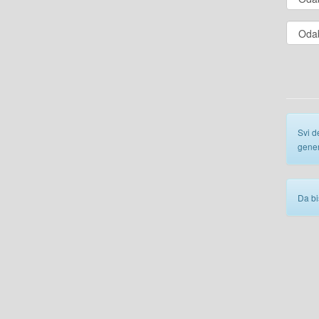
Svi d
gener
Da bi