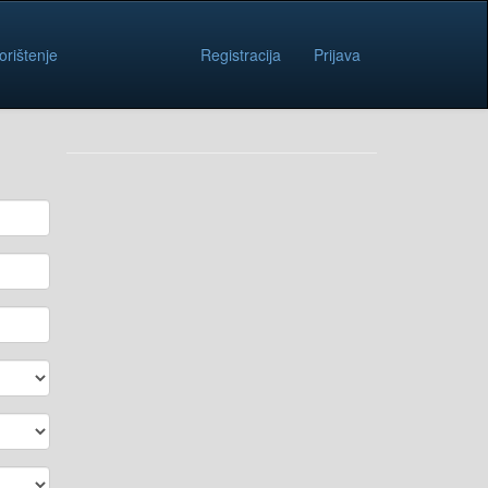
orištenje
Registracija
Prijava