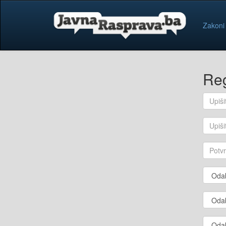
Zakoni
Reg