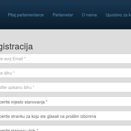
Pitaj parlamentarce
Parlametar
O nama
Uputstvo za k
istracija