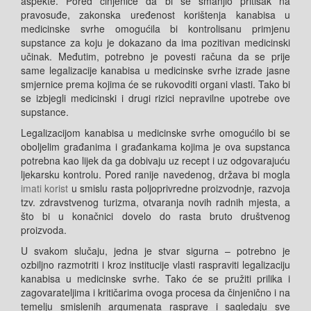
aspekte. Pored činjenice da bi se smanjio pritisak na
pravosuđe, zakonska uređenost korištenja kanabisa u
medicinske svrhe omogućila bi kontrolisanu primjenu
supstance za koju je dokazano da ima pozitivan medicinski
učinak. Međutim, potrebno je povesti računa da se prije
same legalizacije kanabisa u medicinske svrhe izrade jasne
smjernice prema kojima će se rukovoditi organi vlasti.
Tako bi
se izbjegli medicinski i drugi rizici nepravilne upotrebe ove
supstance.
Legalizacijom kanabisa u medicinske svrhe omogućilo bi se
oboljelim građanima i građankama kojima je ova supstanca
potrebna kao lijek da ga dobivaju uz recept i uz odgovarajuću
ljekarsku kontrolu. Pored ranije navedenog, država bi mogla
imati korist
u smislu rasta poljoprivredne proizvodnje, razvoja
tzv. zdravstvenog turizma, otvaranja novih radnih mjesta, a
što bi u konačnici dovelo do rasta bruto društvenog
proizvoda.
U svakom slučaju, jedna je stvar sigurna – potrebno je
ozbiljno razmotriti i kroz institucije vlasti raspraviti legalizaciju
kanabisa u medicinske svrhe. Tako će se pružiti prilika i
zagovarateljima i kritičarima ovoga procesa da činjenično i na
temelju smislenih argumenata rasprave i sagledaju sve