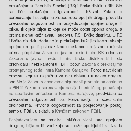
prekršajem u Republici Srpskoj (RS) i Brčko distriktu BiH. Što
se tiče prekršajne odgovornosti, državni Zakon o
sprečavanju i suzbijanju zloupotrebe opojnih droga predviđa
prekršajnu odgovornost za posjedovanje opojne droge ili
biljke, ili dijela biljke iz koje se može dobiti opojna droga, a
prema njemu kažnjavaju i sudovi u RS i Brčko distriktu. U RS
i Brčko distriktu dodatno je prekršajno kažnjivo konzumiranje
opojne droge ili psihoaktivne supstance na javnom mjestu
prema propisima
Zakona o javnom redu i miru RS
, odnosno
Zakona o javnom redu i miru Brčko distrikta BiH
, što
predviđaju i neki kantoni u FBiH, poput
Zakona o prekršajima
protiv javnog reda i mira Kantona Sarajevo
. Pored navedenih
propisa, koji su najvažniji za ovu oblast, i u nekim drugim,
kao što je
Zakon o osnovama sigurnosti prometa na cestama
u BiH
ili
Zakon o sprečavanju nasilja i nedoličnog ponašanja
na sportskim priredbama Kantona Sarajevo
, predviđaju se
prekršajne odgovornosti za konzumaciju u specifičnim
okolnostima. Krivična odgovornost za posjedovanje postoji
samo u FBiH, u skladu s
Krivičnim zakonom FBiH
.
Posjedovanjem
se smatra faktična vlast nad opojnom
drogom, biljkom ili tvari koja se može upotrijebiti za izradu