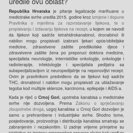
uredile ovu oblast?
Republika Hrvatska
je pitanje legalizacije marihuane u
medicinske svrhe uredila 2015. godine kroz
izmjene i dopune
Pravilnika o mjerilima za razvrstavanje lijekova, te o
propisivanju i izdavanju lijekova na recept
, u kojem se navodi
da lijekovi koji sadrže tetrahidrokanabinol, dronabinol ili
nabilon mogu propisivati izabrani ljekari opće/obiteljske
medicine, zdravstvene zaštite predškolske djece i
zdravstvene zaštite žena po preporuci doktora medicine,
specijalista neurologije, internističke onkologije, onkologije i
radioterapije, infektologije i specijalista pedijatra sa
subspecijalizacijom iz neuropedijatrije na neponovljivi recept.
Ovim je pravilnikom predviđeno da se lijekovi koji sadrže
THC, dronabinol i nabilon mogu propisivati za ublažavanje
tegoba kod multiple skleroze, karcinoma, epilepsije i AIDS-a.
Kada je riječ o
Crnoj Gori
, upotreba kanabisa u medicinske
svrhe nije dozvoljena. Prema
Zakonu o sprječavanju
zloupotrebe droga
, uzgoj kanabisa u Crnoj Gori dozvoljen je
samo u prehrambene i industrijske svrhe. Shodno tome,
posjedovanje, proizvodnja i distribucija kanabisa smatraju se
zabranjenim i nezakonitim. U zadnje vrijeme primjetne su
inicijative za izmjenu crnogorskog pravnog okvira koji uređuje