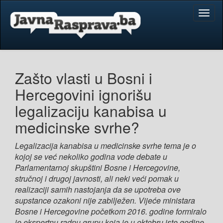
Toggl
naviga
Zašto vlasti u Bosni i
Hercegovini ignorišu
legalizaciju kanabisa u
medicinske svrhe?
Legalizacija kanabisa u medicinske svrhe tema je o
kojoj se već nekoliko godina vode debate u
Parlamentarnoj skupštini Bosne i Hercegovine,
stručnoj i drugoj javnosti, ali neki veći pomak u
realizaciji samih nastojanja da se upotreba ove
supstance ozakoni nije zabilježen. Vijeće ministara
Bosne i Hercegovine početkom 2016. godine formiralo
je ekspertnu radnu grupu koja je u oktobru iste godine