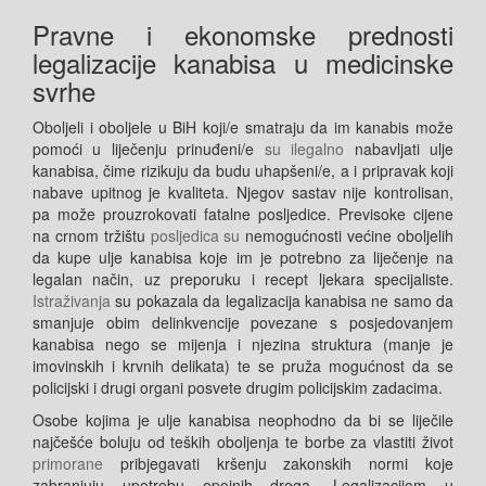
Pravne i ekonomske prednosti
legalizacije kanabisa u medicinske
svrhe
Oboljeli i oboljele u BiH koji/e smatraju da im kanabis može
pomoći u liječenju prinuđeni/e
su
ilegalno
nabavljati ulje
kanabisa, čime rizikuju da budu uhapšeni/e, a i pripravak koji
nabave upitnog je kvaliteta. Njegov sastav nije kontrolisan,
pa može prouzrokovati fatalne posljedice. Previsoke cijene
na crnom tržištu
posljedica su
nemogućnosti većine oboljelih
da kupe ulje kanabisa koje im je potrebno za liječenje na
legalan način, uz preporuku i recept ljekara specijaliste.
Istraživanja
su pokazala da legalizacija kanabisa ne samo da
smanjuje obim delinkvencije povezane s posjedovanjem
kanabisa nego se mijenja i njezina struktura (manje je
imovinskih i krvnih delikata) te se pruža mogućnost da se
policijski i drugi organi posvete drugim policijskim zadacima.
Osobe kojima je ulje kanabisa neophodno da bi se liječile
najčešće boluju od teških oboljenja te borbe za vlastiti život
primorane
pribjegavati kršenju zakonskih normi koje
zabranjuju upotrebu opojnih droga. Legalizacijom u