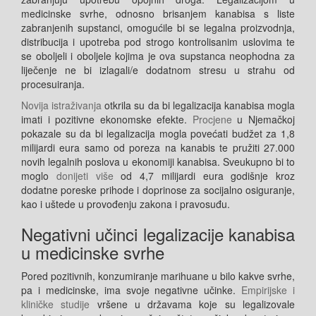
medicinske svrhe, odnosno brisanjem kanabisa s liste
zabranjenih supstanci, omogućile bi se legalna proizvodnja,
distribucija i upotreba pod strogo kontrolisanim uslovima te
se oboljeli i oboljele kojima je ova supstanca neophodna za
liječenje ne bi izlagali/e dodatnom stresu u strahu od
procesuiranja.
Novija istraživanja
otkrila su da bi legalizacija kanabisa mogla
imati i pozitivne ekonomske efekte.
Procjene
u Njemačkoj
pokazale su da bi legalizacija mogla povećati budžet za 1,8
milijardi eura samo od poreza na kanabis te pružiti 27.000
novih legalnih poslova u ekonomiji kanabisa. Sveukupno bi to
moglo
donijeti više
od 4,7 milijardi eura godišnje kroz
dodatne poreske prihode i doprinose za socijalno osiguranje,
kao i uštede u provođenju zakona i pravosuđu.
Negativni učinci legalizacije kanabisa
u medicinske svrhe
Pored pozitivnih, konzumiranje marihuane u bilo kakve svrhe,
pa i medicinske, ima svoje negativne učinke.
Empirijske i
kliničke studije
vršene u državama koje su legalizovale