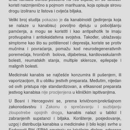
koristi naizmjenično s pojmom
marihuana
, koja opisuje sirovu
drogu izoliranu iz listova i cvijeća biljaka.
Veliki broj studija
pokazao je
da kanabinoidi (jedinjenja koja
se nalaze u kanabisu) povoljno djeluju u poboljšanju
pamćenja, a mogu se koristiti i kao antipsihotik te imaju
protivupalna i antioksidativna svojstva. Također, ublažavaju
simptome kao što su potištenost i depresija, koriste se protiv
mučnina i povraćanja, pomažu kod neurodegenerativnih
poremećaja, hroničnih bolova, dijabetesa, kardiovaskularnih
bolesti, reumatskih stanja, multiple skleroze, epilepsije i
malignih bolesti.
Medicinski kanabis se najčešće konzumira ili pušenjem, ili
vaporizacijom, ili u obliku jestivih preparata. Međutim, nijedan
od ovih pristupa nije standardizovan, a efikasnost preparata
jestivog kanabisa
nije procijenjena
u kliničkim ispitivanjima.
U Bosni i Hercegovini se, prema krivičnom/prekršajnom
zakonodavstvu i
Zakonu o sprečavanju i suzbijanju
zloupotrebe opojnih droga
,
kanabis nalazi u tablici I
zabranjenih supstanci i biljaka. Korištenje, posjedovanje,
uzgoj i distribucija kanabisa u medicinske (i bilo koje) svrhe u
Federaciji BiH (FBiH) smatraju se krivičnim djelom, odnosno