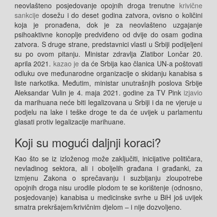
neovlašteno posjedovanje opojnih droga trenutne
krivične
sankcije
dosežu i do deset godina zatvora, ovisno o količini
koja je pronađena, dok je za neovlašteno uzgajanje
psihoaktivne konoplje predviđeno od dvije do osam godina
zatvora. S druge strane, predstavnici vlasti u Srbiji podijeljeni
su po ovom pitanju. Ministar zdravlja Zlatibor Lončar 20.
aprila 2021.
kazao je
da će Srbija kao članica UN-a poštovati
odluku ove međunarodne organizacije o skidanju kanabisa s
liste narkotika. Međutim,
ministar unutrašnjih poslova Srbije
Aleksandar Vulin je 4. maja 2021. godine za TV Pink
izjavio
da marihuana neće biti legalizovana u Srbiji i da ne vjeruje u
podjelu na lake i teške droge te da će uvijek u parlamentu
glasati protiv legalizacije marihuane.
Koji su mogući daljnji koraci?
Kao što se iz izloženog može zaključiti, inicijative političara,
nevladinog sektora, ali i oboljelih građana i građanki, za
izmjenu Zakona o sprečavanju i suzbijanju zloupotrebe
opojnih droga nisu urodile plodom te se korištenje (odnosno,
posjedovanje) kanabisa u medicinske svrhe u BiH još uvijek
smatra prekršajem/krivičnim djelom – i nije dozvoljeno.