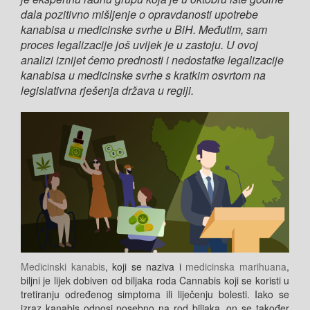
dala pozitivno mišljenje o opravdanosti upotrebe
kanabisa u medicinske svrhe u BiH. Međutim, sam
proces legalizacije još uvijek je u zastoju. U ovoj
analizi iznijet ćemo prednosti i nedostatke legalizacije
kanabisa u medicinske svrhe s kratkim osvrtom na
legislativna rješenja država u regiji.
Medicinski kanabis
, koji se naziva i
medicinska marihuana
,
biljni je lijek dobiven od biljaka roda
Cannabis
koji se koristi u
tretiranju određenog simptoma ili liječenju bolesti. Iako se
izraz
kanabis
odnosi posebno na rod biljaka, on se također