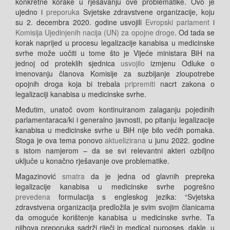
konkretne korake u rješavanju ove problematike. Ovo je
ujedno i
preporuka
Svjetske zdravstvene organizacije, koju
su 2. decembra 2020. godine usvojili
Evropski parlament
i
Komisija Ujedinjenih nacija (UN) za opojne droge
. Od tada se
korak naprijed u procesu legalizacije kanabisa u medicinske
svrhe može uočiti u tome što je Vijeće ministara BiH na
jednoj od proteklih sjednica
usvojilo
izmjenu Odluke o
imenovanju članova Komisije za suzbijanje zloupotrebe
opojnih droga koja bi trebala
pripremiti
nacrt zakona o
legalizaciji kanabisa u medicinske svrhe.
Međutim, unatoč ovom kontinuiranom zalaganju pojedinih
parlamentaraca/ki i generalno javnosti, po pitanju legalizacije
kanabisa u medicinske svrhe u BiH nije bilo većih pomaka.
Stoga je ova tema ponovo
aktuelizirana
u junu 2022. godine
s istom namjerom – da se svi relevantni akteri ozbiljno
uključe u konačno rješavanje ove problematike.
Magazinović
smatra
da je jedna od glavnih prepreka
legalizacije kanabisa u medicinske svrhe pogrešno
prevedena
formulacija s engleskog jezika: “Svjetska
zdravstvena organizacija predložila je svim svojim članicama
da omoguće korištenje kanabisa u medicinske svrhe. Ta
njihova preporuka sadrži riječi
in medical purposes
, dakle,
u