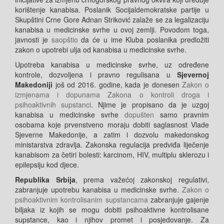
korištenje kanabisa. Poslanik Socijaldemokratske partije u
Skupštini Crne Gore Adnan Striković zalaže se za legalizaciju
kanabisa u medicinske svrhe u ovoj zemlji. Povodom toga,
javnosti je
saopštio
da će u ime Kluba poslanika predložiti
zakon o upotrebi ulja od kanabisa u medicinske svrhe.
Upotreba kanabisa u medicinske svrhe, uz određene
kontrole, dozvoljena i pravno regulisana u
Sjevernoj
Makedoniji
još od 2016. godine, kada je donesen
Zakon o
izmjenama i dopunama Zakona o kontroli droga i
psihoaktivnih supstanci
. Njime je propisano da je uzgoj
kanabisa u medicinske svrhe
dopušten
samo pravnim
osobama koje prvenstveno moraju dobiti saglasnost Vlade
Sjeverne Makedonije, a zatim i dozvolu makedonskog
ministarstva zdravlja. Zakonska regulacija predviđa liječenje
kanabisom za četiri bolesti: karcinom, HIV, multiplu sklerozu i
epilepsiju kod djece.
Republika Srbija
, prema važećoj zakonskoj regulativi,
zabranjuje upotrebu kanabisa u medicinske svrhe.
Zakon o
psihoaktivnim kontrolisanim supstancama
zabranjuje gajenje
biljaka iz kojih se mogu dobiti psihoaktivne kontrolisane
supstance, kao i njihov promet i posjedovanje. Za