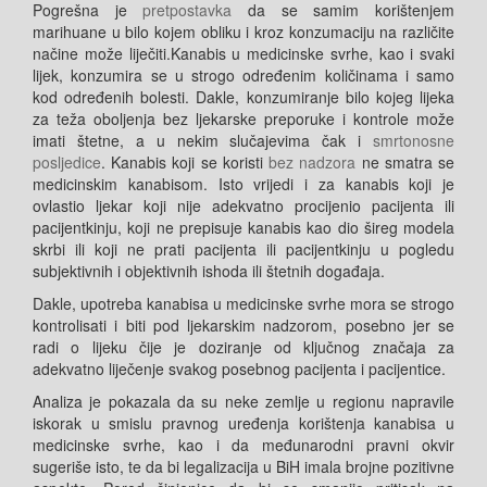
Pogrešna je
pretpostavka
da se samim korištenjem
marihuane u bilo kojem obliku i kroz konzumaciju na različite
načine može liječiti.
Kanabis u medicinske svrhe, kao i svaki
lijek, konzumira se u strogo određenim količinama i samo
kod određenih bolesti
. Dakle, konzumiranje bilo kojeg lijeka
za teža oboljenja bez ljekarske preporuke i kontrole može
imati štetne, a u nekim slučajevima čak i
smrtonosne
posljedice
. Kanabis koji se koristi
bez nadzora
ne smatra se
medicinskim kanabisom. Isto vrijedi i za kanabis koji je
ovlastio ljekar koji nije adekvatno procijenio pacijenta ili
pacijentkinju, koji ne prepisuje kanabis kao dio šireg modela
skrbi ili koji ne prati pacijenta ili pacijentkinju u pogledu
subjektivnih i objektivnih ishoda ili štetnih događaja.
Dakle, upotreba kanabisa u medicinske svrhe mora se strogo
kontrolisati i biti pod ljekarskim nadzorom, posebno jer se
radi o lijeku čije je doziranje od ključnog značaja za
adekvatno liječenje svakog posebnog pacijenta i pacijentice.
Analiza je pokazala da su neke zemlje u regionu napravile
iskorak u smislu pravnog uređenja korištenja kanabisa u
medicinske svrhe, kao i da međunarodni pravni okvir
sugeriše isto, te da bi legalizacija u BiH imala brojne pozitivne