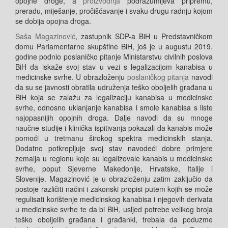
opojne droge, a
proizvodnja
podrazumijeva pripremu,
preradu, miješanje, pročišćavanje i svaku drugu radnju kojom
se dobija opojna droga.
Saša Magazinović
, zastupnik SDP-a BiH u Predstavničkom
domu Parlamentarne skupštine BiH, još je u augustu 2019.
godine podnio poslaničko pitanje Ministarstvu civilnih poslova
BiH
da iskaže svoj stav
u vezi s legalizacijom kanabisa u
medicinske svrhe. U obrazloženju
poslaničkog pitanja
navodi
da su se javnosti obratila udruženja teško oboljelih građana u
BiH koja se zalažu za legalizaciju kanabisa u medicinske
svrhe, odnosno uklanjanje kanabisa i smole kanabisa s liste
najopasnijih opojnih droga. Dalje navodi da su mnoge
naučne studije i klinička ispitivanja pokazali da kanabis može
pomoći u tretmanu širokog spektra medicinskih stanja.
Dodatno potkrepljuje svoj stav navodeći dobre primjere
zemalja u regionu koje su legalizovale kanabis u medicinske
svrhe, poput Sjeverne Makedonije, Hrvatske, Italije i
Slovenije. Magazinović je u obrazloženju zatim zaključio da
postoje različiti načini i zakonski propisi putem kojih se može
regulisati korištenje medicinskog kanabisa i njegovih derivata
u medicinske svrhe te da bi BiH, usljed potrebe velikog broja
teško oboljelih građana i građanki, trebala da poduzme