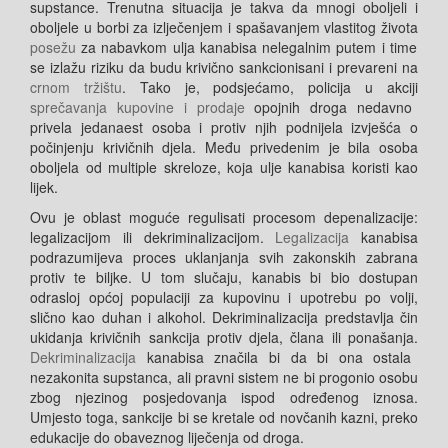
supstance. Trenutna situacija je takva da mnogi oboljeli i
oboljele u borbi za izlječenjem i spašavanjem vlastitog života
posežu
za nabavkom ulja kanabisa nelegalnim putem i time
se izlažu riziku da budu krivično sankcionisani i prevareni na
crnom tržištu
. Tako je, podsjećamo, policija u akciji
sprečavanja kupovine i prodaje
opojnih droga nedavno
privela jedanaest osoba i protiv njih podnijela izvješća o
počinjenju krivičnih djela. Među privedenim je bila osoba
oboljela od multiple skreloze, koja ulje kanabisa koristi kao
lijek.
Ovu je oblast moguće regulisati procesom depenalizacije:
legalizacijom ili dekriminalizacijom.
Legalizacija
kanabisa
podrazumijeva proces uklanjanja svih zakonskih zabrana
protiv te biljke. U tom slučaju, kanabis bi bio dostupan
odrasloj općoj populaciji za kupovinu i upotrebu po volji,
slično kao duhan i alkohol. Dekriminalizacija predstavlja čin
ukidanja krivičnih sankcija protiv djela, člana ili ponašanja.
Dekriminalizacija
kanabisa značila bi da bi ona ostala
nezakonita supstanca, ali pravni sistem ne bi progonio osobu
zbog njezinog posjedovanja ispod određenog iznosa.
Umjesto toga, sankcije bi se kretale od novčanih kazni, preko
edukacije do obaveznog liječenja od droga.