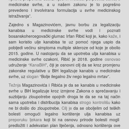
medicinske svrhe
, a u našem zakonu je to pogrešno
prevedeno i involvirana formulacija
u svrhe medicinskog
istraživanja
”.
Zajedno s Magazinovićem, javnu borbu za legalizaciju
kanabisa u medicinske svrhe vodi i poznati
bosanskohercegovački glumac Irfan Ribić koji je, kako
kaže
,
i
sam koristio ulje kanabisa te uz pomoć njega uspio da
pobijedi većinu simptoma multiple skleroze od koje je obolio
2015. godine. U nastojanju da se upotreba ulja kanabisa u
medicinske svrhe ozakoni, Ribić je 2018. godine
osnovao
udruženje
“
KanaBiH
”, čiji je osnovni cilj da se kroz promjenu
zakonske regulative u BiH legalizuje kanabis u medicinske
svrhe, uz
slogan
“Bolje ilegalno živ nego legalno mrtav”.
Težnja
Magazinovića i Ribića je da se kanabis u medicinske
svrhe u BiH legalizuje kroz izmjene Zakona o sprečavanju i
suzbijanju zloupotrebe opojnih droga te da se na taj način
sama upotreba i distribucija kanabisa
strogo kontrolišu
kako
ne bi došlo do zloupotrebe.
Cilj je
da se oboljelim od teških
bolesti omogući legalno korištenje ulja kanabisa uz
preporuku ljekara
koji bi na osnovu prirode bolesti mogli
predložiti i adekvatan plan liječenja, odnosno korištenja ove