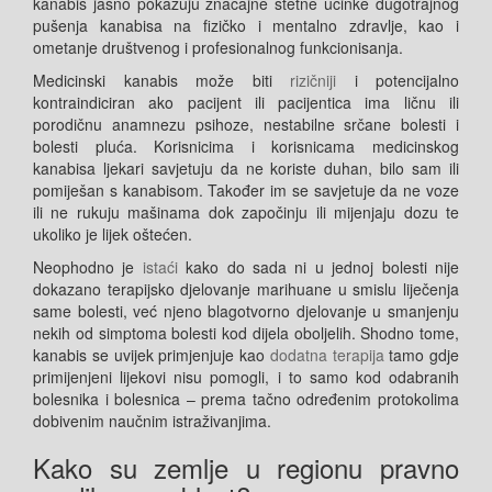
kanabis jasno pokazuju značajne štetne učinke dugotrajnog
pušenja kanabisa na fizičko i mentalno zdravlje, kao i
ometanje društvenog i profesionalnog funkcionisanja.
Medicinski kanabis može biti
rizičniji
i potencijalno
kontraindiciran ako pacijent ili pacijentica ima ličnu ili
porodičnu anamnezu psihoze, nestabilne srčane bolesti i
bolesti pluća. Korisnicima i korisnicama medicinskog
kanabisa ljekari savjetuju da ne koriste duhan, bilo sam ili
pomiješan s kanabisom. Također im se savjetuje da ne voze
ili ne rukuju mašinama dok započinju ili mijenjaju dozu te
ukoliko je lijek oštećen.
Neophodno je
istaći
kako do sada ni u jednoj bolesti nije
dokazano terapijsko djelovanje marihuane u smislu liječenja
same bolesti, već njeno blagotvorno djelovanje u smanjenju
nekih od simptoma bolesti kod dijela oboljelih. Shodno tome,
kanabis se uvijek primjenjuje kao
dodatna terapija
tamo gdje
primijenjeni lijekovi nisu pomogli, i to samo kod odabranih
bolesnika i bolesnica – prema tačno određenim protokolima
dobivenim naučnim istraživanjima.
Kako su zemlje u regionu pravno