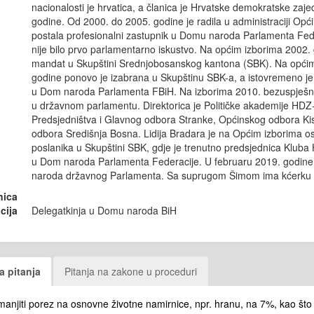
nacionalosti je hrvatica, a članica je Hrvatske demokratske zaj
godine. Od 2000. do 2005. godine je radila u administraciji Opći
postala profesionalni zastupnik u Domu naroda Parlamenta Fede
nije bilo prvo parlamentarno iskustvo. Na općim izborima 2002. 
mandat u Skupštini Srednjobosanskog kantona (SBK). Na općim
godine ponovo je izabrana u Skupštinu SBK-a, a istovremeno j
u Dom naroda Parlamenta FBiH. Na izborima 2010. bezuspješno
u državnom parlamentu. Direktorica je Političke akademije HDZ-
Predsjedništva i Glavnog odbora Stranke, Općinskog odbora Kis
odbora Središnja Bosna. Lidija Bradara je na Općim izborima os
poslanika u Skupštini SBK, gdje je trenutno predsjednica Kluba 
u Dom naroda Parlamenta Federacije. U februaru 2019. godine
naroda državnog Parlamenta. Sa suprugom Šimom ima kćerku 
nica
cija
Delegatkinja u Domu naroda BiH
a pitanja
Pitanja na zakone u proceduri
anjiti porez na osnovne životne namirnice, npr. hranu, na 7%, kao što