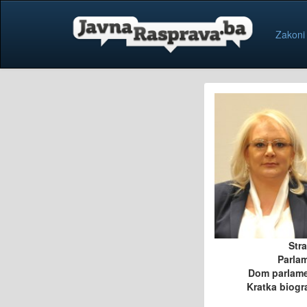
Zakoni
Str
Parla
Dom parlam
Kratka biogra