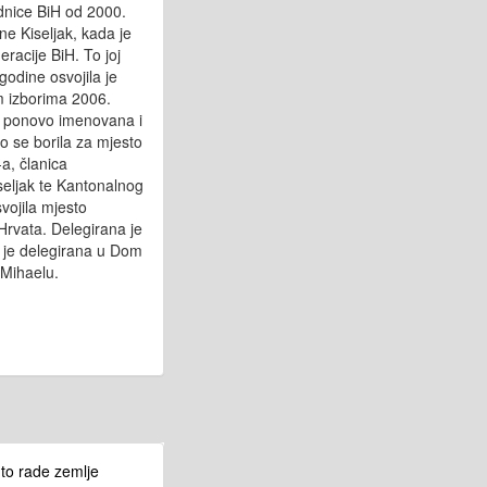
ednice BiH od 2000.
ne Kiseljak, kada je
racije BiH. To joj
godine osvojila je
 izborima 2006.
e ponovo imenovana i
 se borila za mjesto
a, članica
eljak te Kantonalnog
vojila mjesto
Hrvata. Delegirana je
 je delegirana u Dom
Mihaelu.
 to rade zemlje