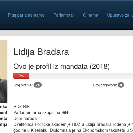
Pitaj parlamentarce
Parlametar
O nama
Uputstvo za k
Lidija Bradara
Ovo je profil iz mandata (2018)
0%
Broj pitanja:
24
Broj odgovora:
0
anka
HDZ BiH
ment
Parlamentarna skupština BiH
enta
Dom naroda
fija
Direktorica Političke akademije HDZ-a Lidija Bradara rođena je
godine u Kiseljaku. Diplomirala je na Ekonomskom fakultetu u 