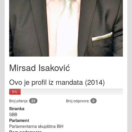
Mirsad Isaković
Ovo je profil iz mandata (2014)
0%
Broj pitanja:
22
Broj odgovora:
0
Stranka
SBB
Parlament
Parlamentarna skupština BiH
Dom parlamenta