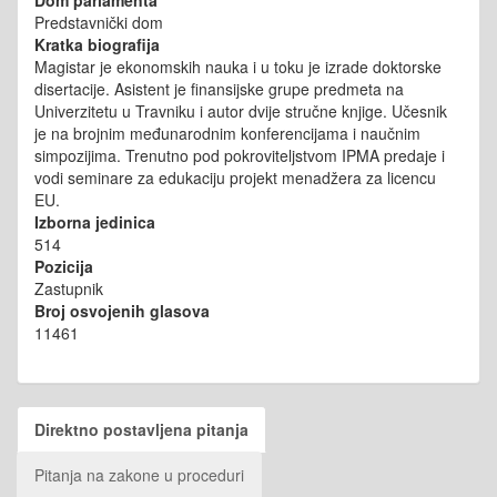
Predstavnički dom
Kratka biografija
Magistar je ekonomskih nauka i u toku je izrade doktorske
disertacije. Asistent je finansijske grupe predmeta na
Univerzitetu u Travniku i autor dvije stručne knjige. Učesnik
je na brojnim međunarodnim konferencijama i naučnim
simpozijima. Trenutno pod pokroviteljstvom IPMA predaje i
vodi seminare za edukaciju projekt menadžera za licencu
EU.
Izborna jedinica
514
Pozicija
Zastupnik
Broj osvojenih glasova
11461
Direktno postavljena pitanja
Pitanja na zakone u proceduri