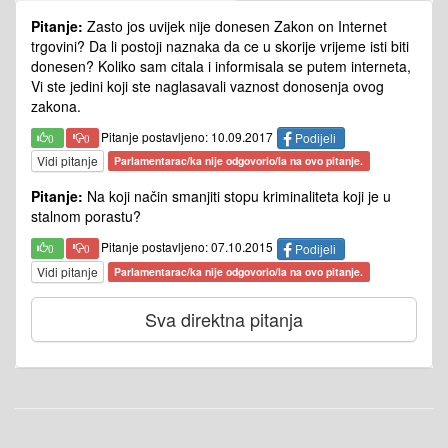
Pitanje:
Zasto jos uvijek nije donesen Zakon on Internet
trgovini? Da li postoji naznaka da ce u skorije vrijeme isti biti
donesen? Koliko sam citala i informisala se putem interneta,
Vi ste jedini koji ste naglasavali vaznost donosenja ovog
zakona.
Pitanje postavljeno: 10.09.2017
Podijeli
0
0
Vidi pitanje
Parlamentarac/ka nije odgovorio/la na ovo pitanje.
Pitanje:
Na koji način smanjiti stopu kriminaliteta koji je u
stalnom porastu?
Pitanje postavljeno: 07.10.2015
Podijeli
0
0
Vidi pitanje
Parlamentarac/ka nije odgovorio/la na ovo pitanje.
Sva direktna pitanja