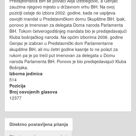
Predsjedništva BiH se povlači Alija Izetbegović, a Genjac
zauzima njegovo mjesto u državnom vrhu BiH. Na ovoj
poziciji ostaje do izbora 2002. godine, kada ne uspijeva
osvojiti mandat u Predstavničkom domu Skupštine BiH. Ipak,
ponovo je imenovan za delegata Doma naroda Parlamenta
BiH. Tokom četverogodišnjeg mandata bio je predsjedavajući
Kluba bošnjačkog naroda. Na općim izborima 2006. godine
Genjac je izabran u Predstavnički dom Parlamentarne
skupštine BiH, ali mu četiri godine kasnije to ne polazi za
rukom pa je po treći put imenovan za delegata u Domu
naroda Parlamenta BiH. Ponovo je bio predsjedavajući Kluba
Bošnjaka.
Izborna jedinica
514
Pozicija
Broj osvojenih glasova
12377
Direktno postavljena pitanja