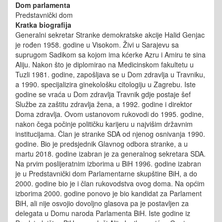
Dom parlamenta
Predstavnički dom
Kratka biografija
Generalni sekretar Stranke demokratske akcije Halid Genjac
je rođen 1958. godine u Visokom. Živi u Sarajevu sa
suprugom Sadikom sa kojom ima kćerke Azru i Amiru te sina
Aliju. Nakon što je diplomirao na Medicinskom fakultetu u
Tuzli 1981. godine, zapošljava se u Dom zdravlja u Travniku,
a 1990. specijalizira ginekološku citologiju u Zagrebu. Iste
godine se vraća u Dom zdravlja Travnik gdje postaje šef
Službe za zaštitu zdravlja žena, a 1992. godine i direktor
Doma zdravlja. Ovom ustanovom rukovodi do 1995. godine,
nakon čega počinje političku karijeru u najvišim državnim
institucijama. Član je stranke SDA od njenog osnivanja 1990.
godine. Bio je predsjednik Glavnog odbora stranke, a u
martu 2018. godine izabran je za generalnog sekretara SDA.
Na prvim poslijeratnim izborima u BiH 1996. godine izabran
je u Predstavnički dom Parlamentarne skupštine BiH, a do
2000. godine bio je i član rukovodstva ovog doma. Na općim
izborima 2000. godine ponovo je bio kandidat za Parlament
BiH, ali nije osvojio dovoljno glasova pa je postavljen za
delegata u Domu naroda Parlamenta BiH. Iste godine iz