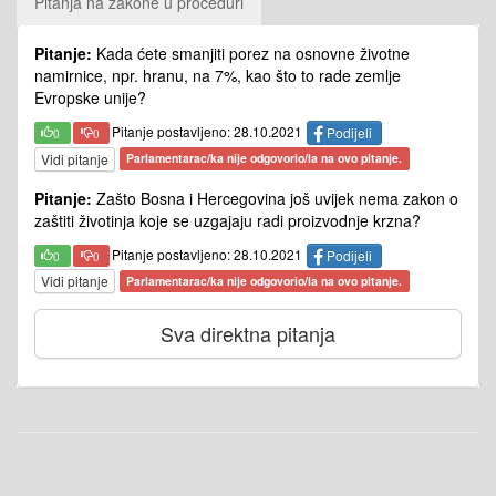
Pitanja na zakone u proceduri
Pitanje:
Kada ćete smanjiti porez na osnovne životne
namirnice, npr. hranu, na 7%, kao što to rade zemlje
Evropske unije?
Pitanje postavljeno: 28.10.2021
Podijeli
0
0
Vidi pitanje
Parlamentarac/ka nije odgovorio/la na ovo pitanje.
Pitanje:
Zašto Bosna i Hercegovina još uvijek nema zakon o
zaštiti životinja koje se uzgajaju radi proizvodnje krzna?
Pitanje postavljeno: 28.10.2021
Podijeli
0
0
Vidi pitanje
Parlamentarac/ka nije odgovorio/la na ovo pitanje.
Sva direktna pitanja