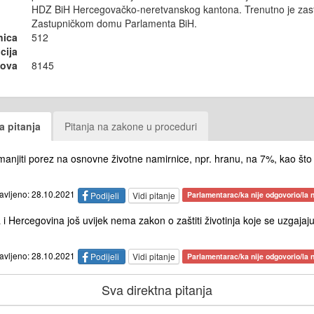
HDZ BiH Hercegovačko-neretvanskog kantona. Trenutno je zas
Zastupničkom domu Parlamenta BiH.
nica
512
cija
sova
8145
a pitanja
Pitanja na zakone u proceduri
anjiti porez na osnovne životne namirnice, npr. hranu, na 7%, kao što
tavljeno: 28.10.2021
Podijeli
Vidi pitanje
Parlamentarac/ka nije odgovorio/la n
 Hercegovina još uvijek nema zakon o zaštiti životinja koje se uzgajaju
tavljeno: 28.10.2021
Podijeli
Vidi pitanje
Parlamentarac/ka nije odgovorio/la n
Sva direktna pitanja