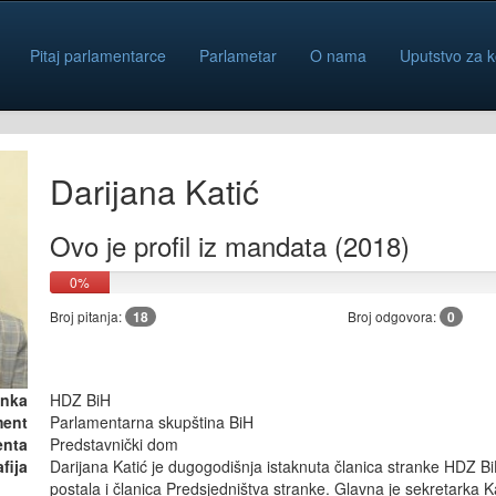
Pitaj parlamentarce
Parlametar
O nama
Uputstvo za k
Darijana Katić
Ovo je profil iz mandata (2018)
0%
Broj pitanja:
18
Broj odgovora:
0
anka
HDZ BiH
ment
Parlamentarna skupština BiH
enta
Predstavnički dom
fija
Darijana Katić je dugogodišnja istaknuta članica stranke HDZ B
postala i članica Predsjedništva stranke. Glavna je sekretarka