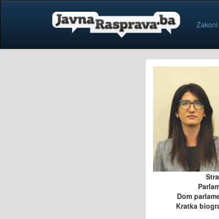
Zakoni
Str
Parla
Dom parlam
Kratka biogra