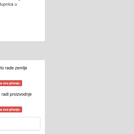
tupnica u
 to rade zemlje
a ovo pitanje.
 radi proizvodnje
a ovo pitanje.