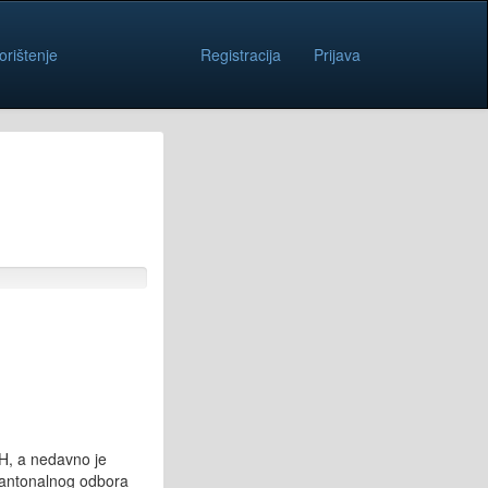
orištenje
Registracija
Prijava
iH, a nedavno je
 Kantonalnog odbora