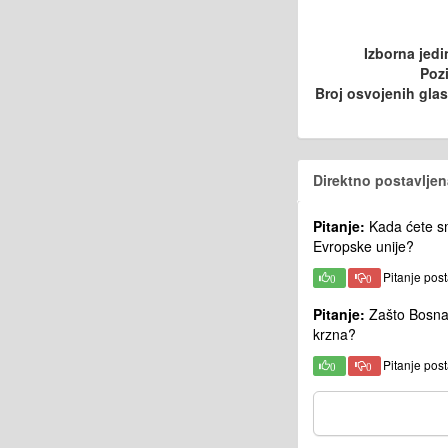
Izborna jedi
Pozi
Broj osvojenih gla
Direktno postavljen
Pitanje:
Kada ćete sm
Evropske unije?
Pitanje pos
0
0
Pitanje:
Zašto Bosna i
krzna?
Pitanje pos
0
0