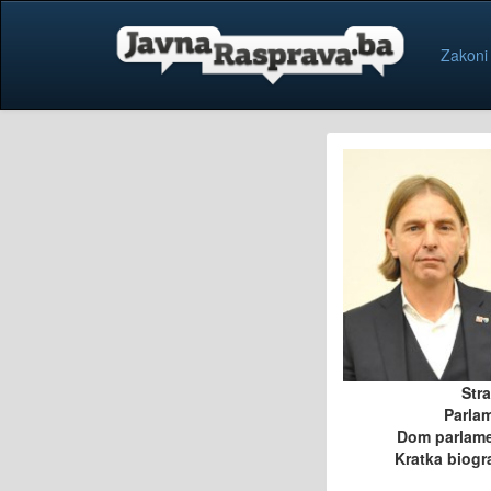
Zakoni
Str
Parla
Dom parlam
Kratka biogra