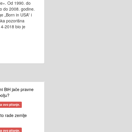
je». Od 1990. do
io do 2008. godine.
ge „Born in USA” i
vska pozorišna
14-2018 bio je
ni BiH jače pravne
olju?
a ovo pitanje.
 to rade zemlje
a ovo pitanje.