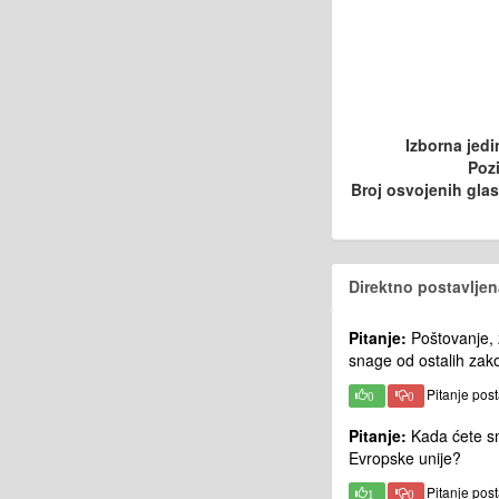
Izborna jedi
Pozi
Broj osvojenih gla
Direktno postavljen
Pitanje:
Poštovanje, 
snage od ostalih zak
Pitanje pos
0
0
Pitanje:
Kada ćete sm
Evropske unije?
Pitanje pos
1
0