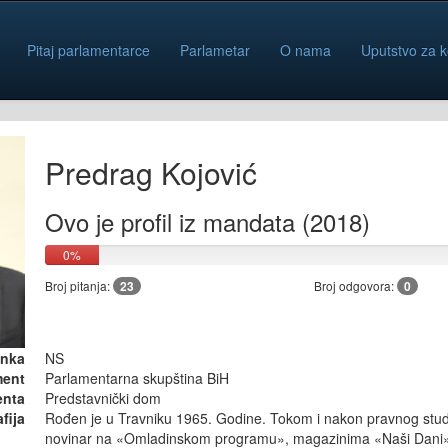
Pitaj parlamentarce
Parlametar
O nama
Uputstvo za k
Predrag Kojović
Ovo je profil iz mandata (2018)
0%
Broj pitanja:
23
Broj odgovora:
0
anka
NS
ment
Parlamentarna skupština BiH
enta
Predstavnički dom
fija
Rođen je u Travniku 1965. Godine. Tokom i nakon pravnog studi
novinar na «Omladinskom programu», magazinima «Naši Dani» 