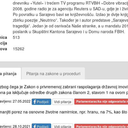
dnevniku «Yutel» i trećem TV programu RTVBiH «Dobre vibraci
2008. godine radio je za agenciju Reuters u SAD-u, gdje je i živ
Po povratku u Sarajevo bavi se književnošću. Izdao je dvije knji
zbirku poezije „Neutrino”. Također je i autor predstave „Saraje
tragedija”. Jedan je od osnivača Naše stranke, a u mandatu 20
poslanik u Skupštini Kantona Sarajevo i u Domu naroda FBIH.
nica
513
cija
sova
15262
a pitanja
Pitanja na zakone u proceduri
zbog čega je Zakon o privremenoj zabrani raspolaganja državnoj imovi
ona pa isključuje odredbe drugih zakona članom 2, stavom 1 na ovom p
tavljeno: 27.05.2022
Podijeli
Vidi pitanje
Parlamentarac/ka nije odgovorio/la n
anjiti porez na osnovne životne namirnice, npr. hranu, na 7%, kao što
tavljeno: 28.10.2021
Podijeli
Vidi pitanje
Parlamentarac/ka nije odgovorio/la n