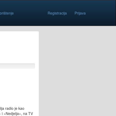
orištenje
Registracija
Prijava
ja radio je kao
i «Nedjelja», na TV