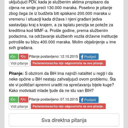
uključujući PDV, kada je službenim aktima propisano da
cijena ne smije preći 130.000 maraka. Posebno je pitanje
zbog čega će iz budžeta biti spiskano 200.000 maraka u
vremenu i situaciji kada država i njeni građani jedva
sastavljaju kraj s krajem, a za isplatu penzija se poteže za
kreditima kod MMF-a. Prošle godine, prema službenim
podacima, na održavanje službenih vozila državne institucije
potrošile su blizu 400.000 maraka. Molim objašnjenje u ime
svih građana.
Pitanje postavljeno: 12.10.2015
Podijeli
0
0
Vidi pitanje
Parlamentarac/ka nije odgovorio/la na ovo pitanje.
Pitanje:
S obzirom da BiH ima najniži natalitet u regiji i da
neke općine u BiH nestaju zahvaljujući ovom problemu. Šta
ste vi političari spremni uraditi na sprečavanju bijele kuge?
Kako motivisati mlade ljude da ne idu van BIH?
Pitanje postavljeno: 07.10.2015
Podijeli
0
0
Vidi pitanje
Parlamentarac/ka nije odgovorio/la na ovo pitanje.
Sva direktna pitanja