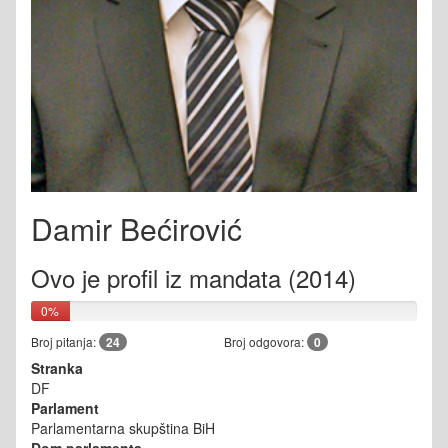
Damir Bećirović
Ovo je profil iz mandata (2014)
0%
Broj pitanja:
24
Broj odgovora:
0
Stranka
DF
Parlament
Parlamentarna skupština BiH
Dom parlamenta