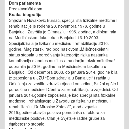
Dom parlamenta
Predstavnički dom
Kratka biografija
Snježana Novaković Bursać, specijalista fizikalne medicine i
rehabilitacije je rođena 20. novembra 1976. godine u
Banjaluci. Završila je Gimnaziju 1995. godine, a diplomirala
na Medicinskom fakultetu u Banjaluci 16.10.2003.
Specijalizirala je fizikalnu medicinu i rehabilitaciju 2010.
godine. Magistarski rad pod naslovom „Mišićnoskeletni
status stopala u određivanju kategorije rizika nastanka
komplikacija diabetes mellitus-a na donjim ekstremitetima“
odbranila je 2016. godine na Medicinskom fakultetu u
Banjaluci. Od decembra 2003. do januara 2014. godine bila
je zaposlena u JZU “Dom zdravlja u Banjaluci” i radila u
Odjeljenju za zaštitu zdravlja djece i omladine, Službi opšte i
porodične medicine i Centru za rehabilitaciju u zajednici. Od
januara 2014.godine zaposlena je kao specijalista fizikalne
medicine i rehabilitacije u Zavodu za fizikalnu medicinu i
rehabilitaciju „Dr Miroslav Zotović”, a od avgusta
2015.godine obavlja poslove pomoćnika direktora za
medicinske poslove. Član je Svjetsкe radne grupe za
dijabetesno stopalo.