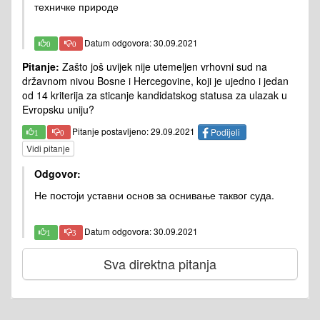
техничке природе
Datum odgovora: 30.09.2021
0
0
Pitanje:
Zašto još uvijek nije utemeljen vrhovni sud na
državnom nivou Bosne i Hercegovine, koji je ujedno i jedan
od 14 kriterija za sticanje kandidatskog statusa za ulazak u
Evropsku uniju?
Pitanje postavljeno: 29.09.2021
Podijeli
1
0
Vidi pitanje
Odgovor:
Не постоји уставни основ за оснивање таквог суда.
Datum odgovora: 30.09.2021
1
3
Sva direktna pitanja