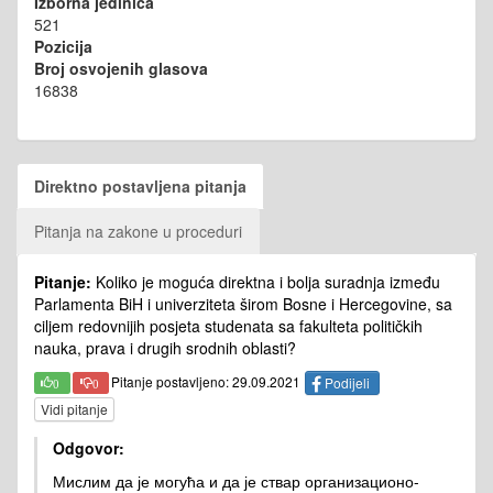
Izborna jedinica
521
Pozicija
Broj osvojenih glasova
16838
Direktno postavljena pitanja
Pitanja na zakone u proceduri
Pitanje:
Koliko je moguća direktna i bolja suradnja između
Parlamenta BiH i univerziteta širom Bosne i Hercegovine, sa
ciljem redovnijih posjeta studenata sa fakulteta političkih
nauka, prava i drugih srodnih oblasti?
Pitanje postavljeno: 29.09.2021
Podijeli
0
0
Vidi pitanje
Odgovor:
Мислим да је могућа и да је ствар организационо-