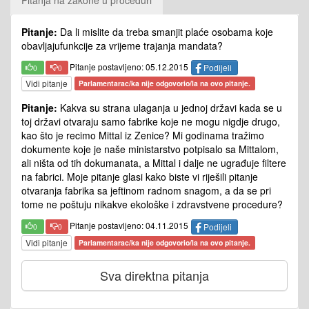
Pitanje:
Da li mislite da treba smanjit plaće osobama koje
obavljajufunkcije za vrijeme trajanja mandata?
Pitanje postavljeno: 05.12.2015
Podijeli
0
0
Vidi pitanje
Parlamentarac/ka nije odgovorio/la na ovo pitanje.
Pitanje:
Kakva su strana ulaganja u jednoj državi kada se u
toj državi otvaraju samo fabrike koje ne mogu nigdje drugo,
kao što je recimo Mittal iz Zenice? Mi godinama tražimo
dokumente koje je naše ministarstvo potpisalo sa Mittalom,
ali ništa od tih dokumanata, a Mittal i dalje ne ugrađuje filtere
na fabrici. Moje pitanje glasi kako biste vi riješili pitanje
otvaranja fabrika sa jeftinom radnom snagom, a da se pri
tome ne poštuju nikakve ekološke i zdravstvene procedure?
Pitanje postavljeno: 04.11.2015
Podijeli
0
0
Vidi pitanje
Parlamentarac/ka nije odgovorio/la na ovo pitanje.
Sva direktna pitanja