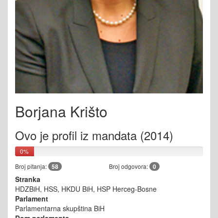
Borjana Krišto
Ovo je profil iz mandata (2014)
0%
Broj pitanja:
58
Broj odgovora:
0
Stranka
HDZBiH, HSS, HKDU BiH, HSP Herceg-Bosne
Parlament
Parlamentarna skupština BiH
Dom parlamenta