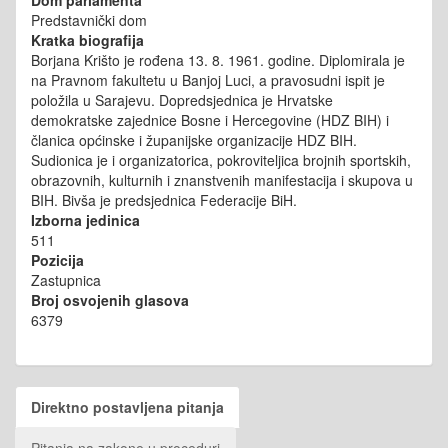
Predstavnički dom
Kratka biografija
Borjana Krišto je rođena 13. 8. 1961. godine. Diplomirala je
na Pravnom fakultetu u Banjoj Luci, a pravosudni ispit je
položila u Sarajevu. Dopredsjednica je Hrvatske
demokratske zajednice Bosne i Hercegovine (HDZ BIH) i
članica općinske i županijske organizacije HDZ BIH.
Sudionica je i organizatorica, pokroviteljica brojnih sportskih,
obrazovnih, kulturnih i znanstvenih manifestacija i skupova u
BIH. Bivša je predsjednica Federacije BiH.
Izborna jedinica
511
Pozicija
Zastupnica
Broj osvojenih glasova
6379
Direktno postavljena pitanja
Pitanja na zakone u proceduri