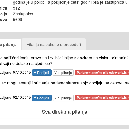
godina je u politici, a posljednje četiri godini bila je zastupnica 
nica
512
cija
Zastupnica
sova
5609
a pitanja
Pitanja na zakone u proceduri
a političari imaju pravo na tzv. bijeli hljeb s obzirom na visinu primanja? 
i koji ne dolaze na sjednice?
tavljeno: 07.10.2015
Podijeli
Vidi pitanje
Parlamentarac/ka nije odgovorio/la n
n se mogu smanjiti primanja parlamentaraca koje dobijaju na osnovu r
tavljeno: 02.10.2015
Podijeli
Vidi pitanje
Parlamentarac/ka nije odgovorio/la n
Sva direktna pitanja