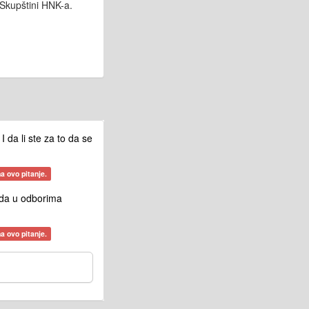
u Skupštini HNK-a.
I da li ste za to da se
a ovo pitanje.
ada u odborima
a ovo pitanje.