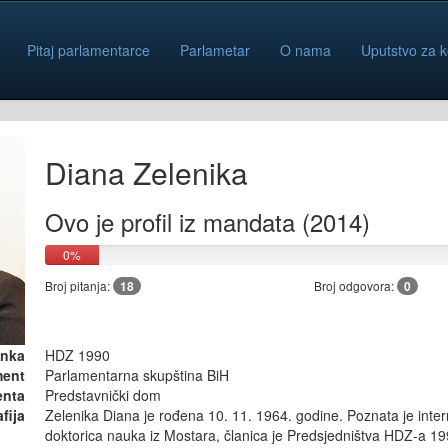
Pitaj parlamentarce
Parlametar
O nama
Uputstvo za k
Diana Zelenika
Ovo je profil iz mandata (2014)
0%
Broj pitanja:
18
Broj odgovora:
0
anka
HDZ 1990
ment
Parlamentarna skupština BiH
enta
Predstavnički dom
fija
Zelenika Diana je rođena 10. 11. 1964. godine. Poznata je interni
doktorica nauka iz Mostara, članica je Predsjedništva HDZ-a 19