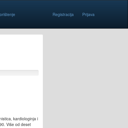
orištenje
Registracija
Prijava
stica, kardiologinja i
90. Više od deset