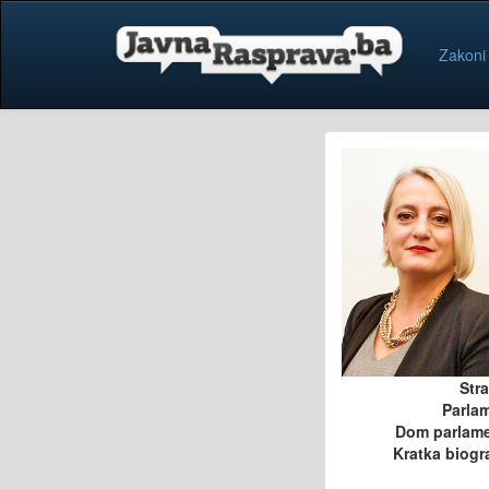
Zakoni
Str
Parla
Dom parlam
Kratka biogra