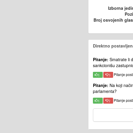
Izborna jedi
Pozi
Broj osvojenih gla
Direktno postavljen
Pitanje:
Smatrate li d
sankcionišu zastupnic
Pitanje pos
1
3
Pitanje:
Na koji nači
parlamenta?
Pitanje pos
1
2