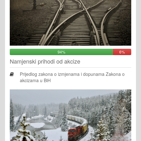
94%
6%
Namjenski prihodi od akcize
Prijedlog zakona o izmjenama i dopunama Zakona o
akcizama u BiH