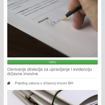
100%
Osnivanje direkcije za upravljanje i evidenciju
državne imovine
Prijedlog zakona o državnoj imovini BiH