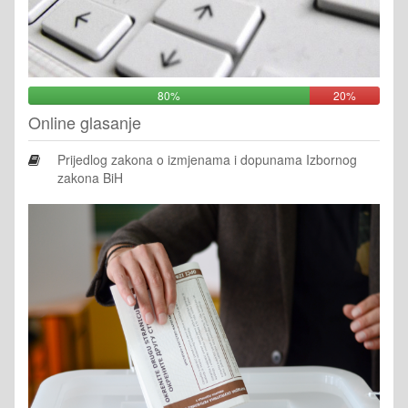
80%
20%
Online glasanje
Prijedlog zakona o izmjenama i dopunama Izbornog
zakona BiH