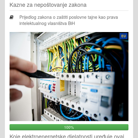
Kazne za nepoštovanje zakona
Prijedlog zakona o zaštiti poslovne tajne kao prava
intelektualnog vlasništva BiH
EU
100%
Koje elektroenergetske djelatnosti uređuje ovaj