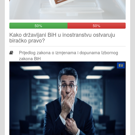
50%
50%
Kako državljani BiH u inostranstvu ostvaruju
biračko pravo?
Prijedlog zakona o izmjenama i dopunama Izbornog
zakona BiH
EU