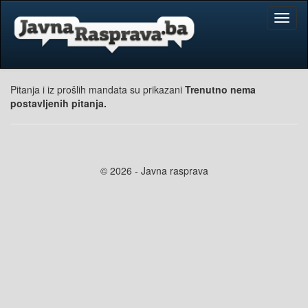
Toggl
naviga
Pitanja i iz prošlih mandata su prikazani
Trenutno nema
postavljenih pitanja.
© 2026 - Javna rasprava