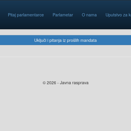
Pitaj parlamentarce
Parlametar
O nama
Uputstvo za k
Uključi i pitanja iz prošlih mandata
© 2026 - Javna rasprava