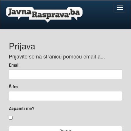
Toggl
naviga
Prijava
Prijavite se na stranicu pomoću email-a...
Email
Šifra
Zapamti me?