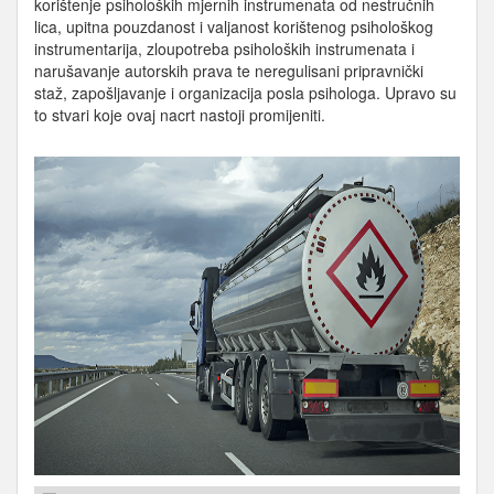
korištenje psiholoških mjernih instrumenata od nestručnih
lica, upitna pouzdanost i valjanost korištenog psihološkog
instrumentarija, zloupotreba psiholoških instrumenata i
narušavanje autorskih prava te neregulisani pripravnički
staž, zapošljavanje i organizacija posla psihologa. Upravo su
to stvari koje ovaj nacrt nastoji promijeniti.