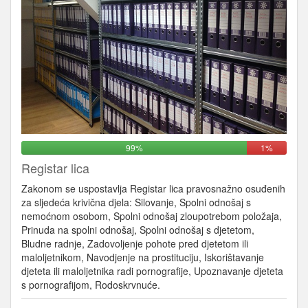
99%
1%
Registar lica
Zakonom se uspostavlja Registar lica pravosnažno osuđenih
za sljedeća krivična djela: Silovanje, Spolni odnošaj s
nemoćnom osobom, Spolni odnošaj zloupotrebom položaja,
Prinuda na spolni odnošaj, Spolni odnošaj s djetetom,
Bludne radnje, Zadovoljenje pohote pred djetetom ili
maloljetnikom, Navodjenje na prostituciju, Iskorištavanje
djeteta ili maloljetnika radi pornografije, Upoznavanje djeteta
s pornografijom, Rodoskrvnuće.