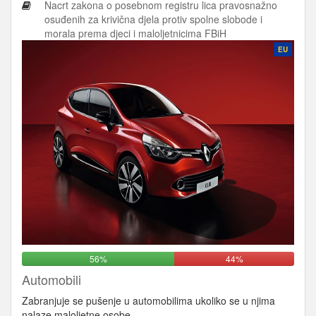
Nacrt zakona o posebnom registru lica pravosnažno
osuđenih za krivična djela protiv spolne slobode i
morala prema djeci i maloljetnicima FBiH
EU
56%
44%
Automobili
Zabranjuje se pušenje u automobilima ukoliko se u njima
nalaze maloljetne osobe.