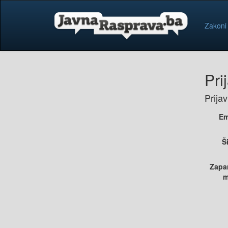
Zakoni
Pri
Prija
Em
Š
Zapa
m