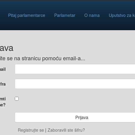
Pitaj parlamentarce
Parlametar
O nama
Uputstvo za k
java
vite se na stranicu pomoću email-a...
ail
ifra
mti
e?
Registrujte se
|
Zaboravili ste šifru?