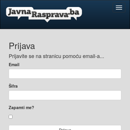
Toggl
naviga
Prijava
Prijavite se na stranicu pomoću email-a...
Email
Šifra
Zapamti me?