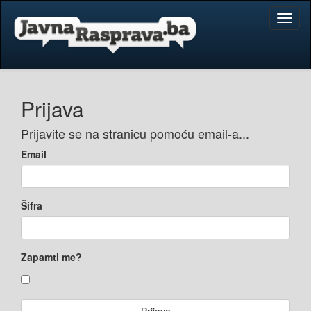
Toggl
naviga
Prijava
Prijavite se na stranicu pomoću email-a...
Email
Šifra
Zapamti me?