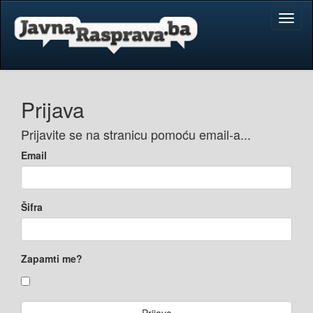
Toggl
naviga
Prijava
Prijavite se na stranicu pomoću email-a...
Email
Šifra
Zapamti me?