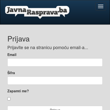
Toggl
naviga
Prijava
Prijavite se na stranicu pomoću email-a...
Email
Šifra
Zapamti me?