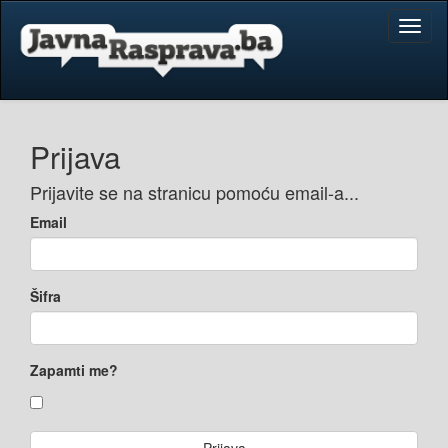
Toggl
naviga
Prijava
Prijavite se na stranicu pomoću email-a...
Email
Šifra
Zapamti me?