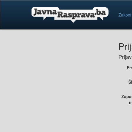
Zakoni
Pri
Prija
Em
Š
Zapa
m