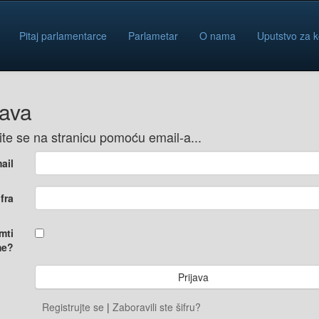
Pitaj parlamentarce
Parlametar
O nama
Uputstvo za k
java
vite se na stranicu pomoću email-a...
ail
ifra
mti
e?
Registrujte se
|
Zaboravili ste šifru?