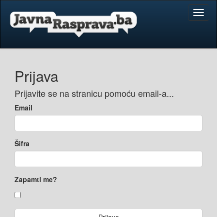
Toggl
naviga
Prijava
Prijavite se na stranicu pomoću email-a...
Email
Šifra
Zapamti me?