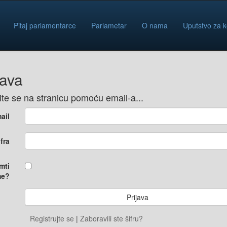
Pitaj parlamentarce
Parlametar
O nama
Uputstvo za k
java
vite se na stranicu pomoću email-a...
ail
ifra
mti
e?
Registrujte se
|
Zaboravili ste šifru?