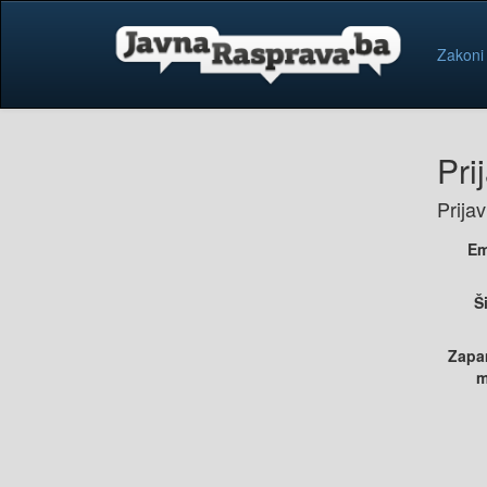
Zakoni
Pri
Prija
Em
Š
Zapa
m