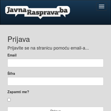
Toggl
naviga
Prijava
Prijavite se na stranicu pomoću email-a...
Email
Šifra
Zapamti me?