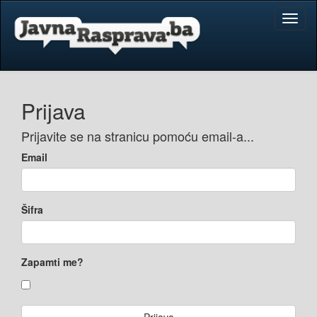
Toggl
naviga
Prijava
Prijavite se na stranicu pomoću email-a...
Email
Šifra
Zapamti me?