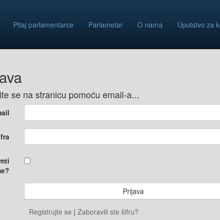
Pitaj parlamentarce
Parlametar
O nama
Uputstvo za k
java
vite se na stranicu pomoću email-a...
ail
ifra
mti
e?
Registrujte se
|
Zaboravili ste šifru?