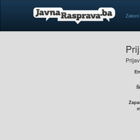
Zakoni
Pri
Prija
Em
Š
Zapa
m