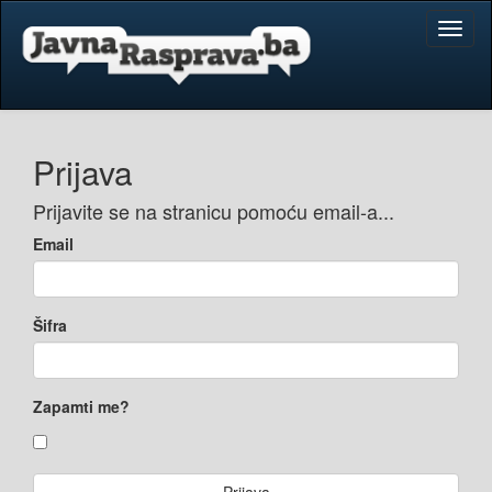
Toggl
naviga
Prijava
Prijavite se na stranicu pomoću email-a...
Email
Šifra
Zapamti me?