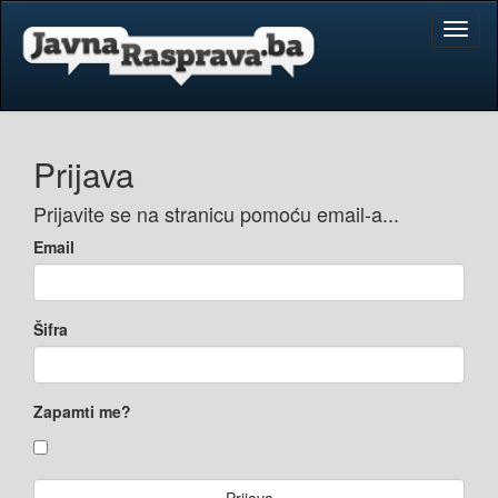
Toggl
naviga
Prijava
Prijavite se na stranicu pomoću email-a...
Email
Šifra
Zapamti me?