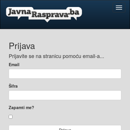
Toggl
naviga
Prijava
Prijavite se na stranicu pomoću email-a...
Email
Šifra
Zapamti me?