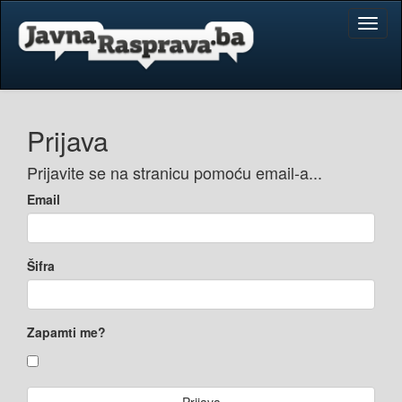
Toggl
naviga
Prijava
Prijavite se na stranicu pomoću email-a...
Email
Šifra
Zapamti me?