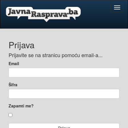
Toggl
naviga
Prijava
Prijavite se na stranicu pomoću email-a...
Email
Šifra
Zapamti me?