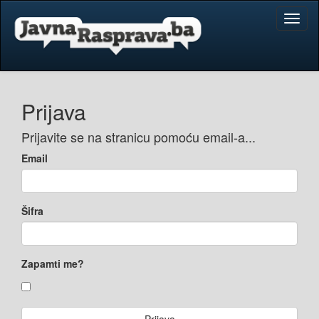
Toggl
naviga
Prijava
Prijavite se na stranicu pomoću email-a...
Email
Šifra
Zapamti me?