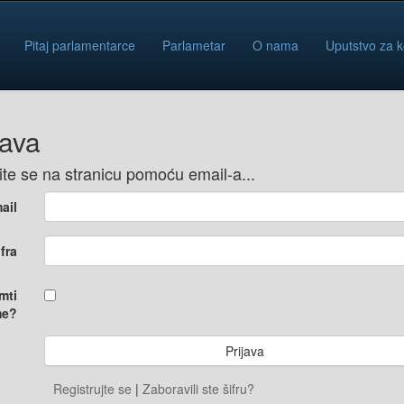
Pitaj parlamentarce
Parlametar
O nama
Uputstvo za k
java
vite se na stranicu pomoću email-a...
ail
ifra
mti
e?
Registrujte se
|
Zaboravili ste šifru?