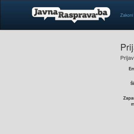
Zakoni
Pri
Prija
Em
Š
Zapa
m