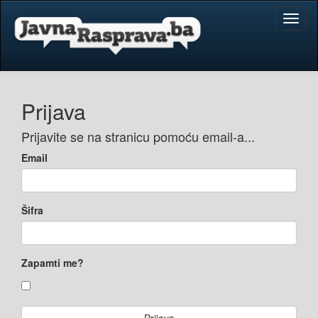
Toggl
naviga
Prijava
Prijavite se na stranicu pomoću email-a...
Email
Šifra
Zapamti me?