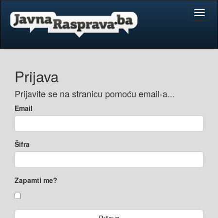
Toggl
naviga
Prijava
Prijavite se na stranicu pomoću email-a...
Email
Šifra
Zapamti me?