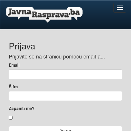
Toggl
naviga
Prijava
Prijavite se na stranicu pomoću email-a...
Email
Šifra
Zapamti me?