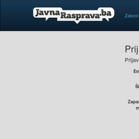
Zakoni
Pri
Prija
Em
Š
Zapa
m