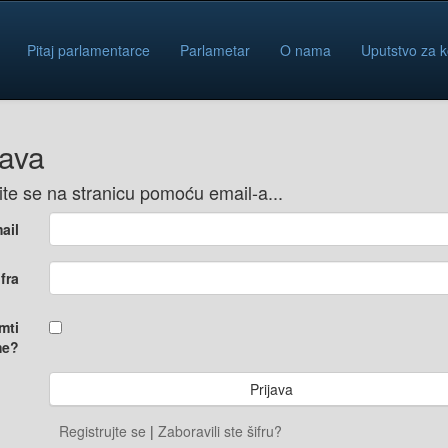
Pitaj parlamentarce
Parlametar
O nama
Uputstvo za k
java
vite se na stranicu pomoću email-a...
ail
ifra
mti
e?
Registrujte se
|
Zaboravili ste šifru?