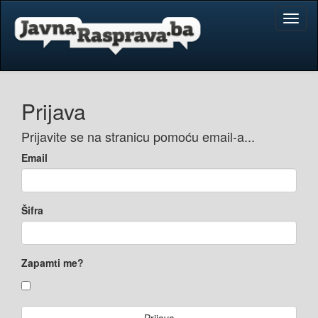
Toggl
naviga
Prijava
Prijavite se na stranicu pomoću email-a...
Email
Šifra
Zapamti me?