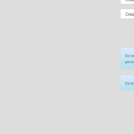
Svi d
gener
Da bi