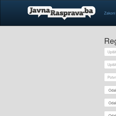
Zakoni
Reg