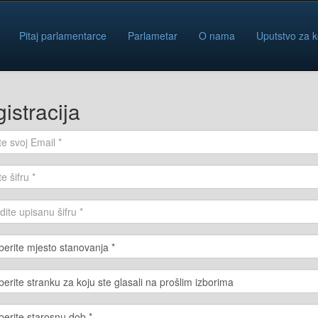
Pitaj parlamentarce
Parlametar
O nama
Uputstvo za k
istracija