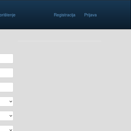
orištenje
Registracija
Prijava