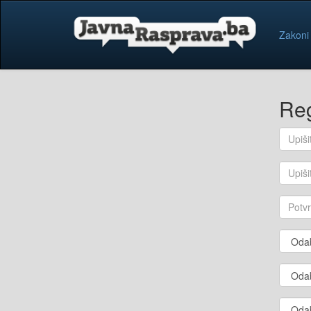
Zakoni
Reg