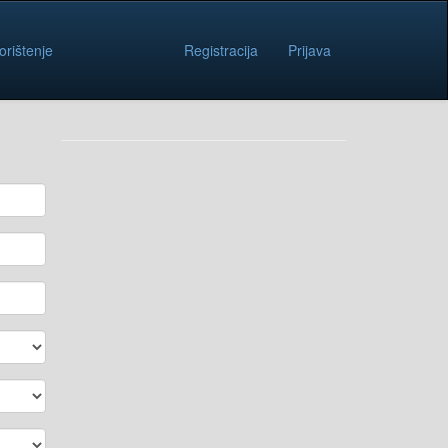
orištenje
Registracija
Prijava