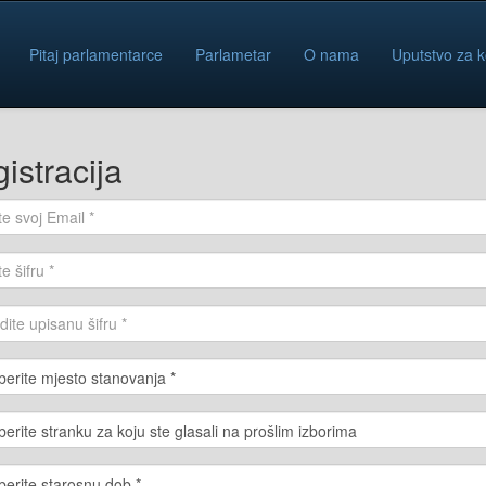
Pitaj parlamentarce
Parlametar
O nama
Uputstvo za k
istracija