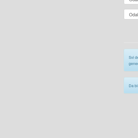
Svi d
gener
Da bi