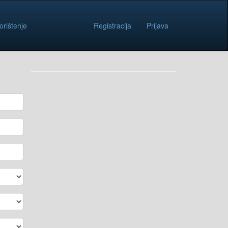
orištenje
Registracija
Prijava