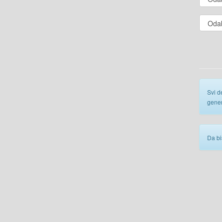
Svi d
gener
Da bi