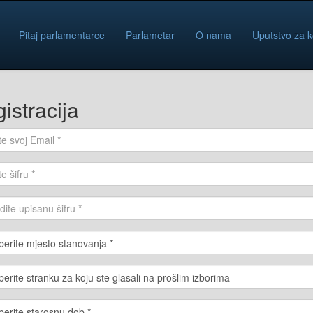
Pitaj parlamentarce
Parlametar
O nama
Uputstvo za k
istracija