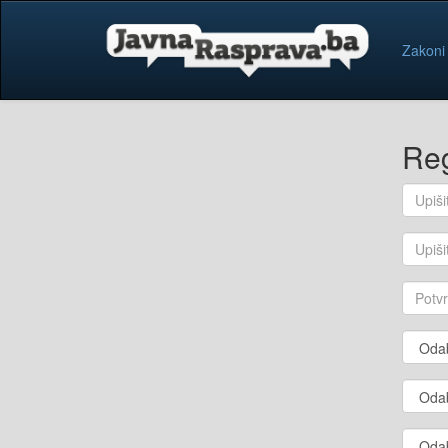
Zakoni
Reg